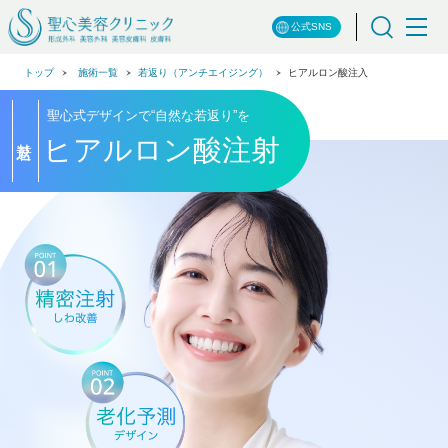
公式SNS
トップ
施術一覧
若返り（アンチエイジング）
ヒアルロン酸注入
聖心式デザインで
“自然な若返り”
を
若返り
ヒアルロン酸注射