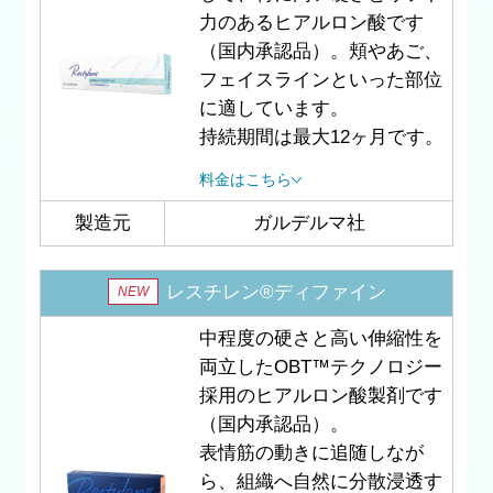
力のあるヒアルロン酸です
（国内承認品）。頬やあご、
フェイスラインといった部位
に適しています。
持続期間は最大12ヶ月です。
料金はこちら
製造元
ガルデルマ社
レスチレン®ディファイン
NEW
中程度の硬さと高い伸縮性を
両立したOBT™テクノロジー
採用のヒアルロン酸製剤です
（国内承認品）。
表情筋の動きに追随しなが
ら、組織へ自然に分散浸透す