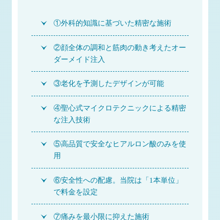
①外科的知識に基づいた精密な施術
②顔全体の調和と筋肉の動き考えたオー
ダーメイド注入
③老化を予測したデザインが可能
④聖心式マイクロテクニックによる精密
な注入技術
⑤高品質で安全なヒアルロン酸のみを使
用
⑥安全性への配慮。当院は「1本単位」
で料金を設定
⑦痛みを最小限に抑えた施術