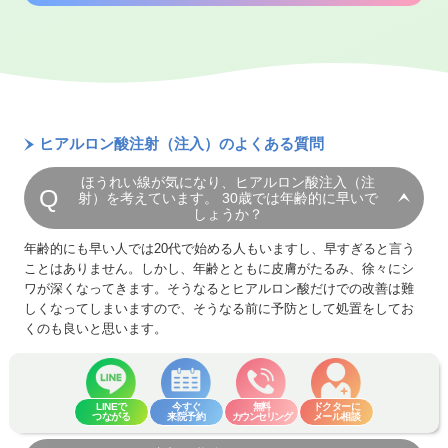
「プチ整形」としても人気の高い注入法です。唇にボリューム
短時間で施術
術力や知識はとても重要です。
ほうれい線をうすくしたい
患部が内出血を起こす可能性があります。内出血は、治療直
を出す、涙袋をふっくらさせる、鼻を高くする、顎先をシャー
そこで、ヒアルロン酸注入を受ける際に気をつけるべきクリニ
施術は短時間で終わり、リスクも低いため、気軽に試すこ
後よりも、翌日以降にあらわれやすいです。大体の方は数
頬のくぼみをなくしたい
ヒアルロン酸注入が
必ずしも全ての方に適しているわけではあ
プにするなど、お顔のパーツにメリハリを出したい際にもヒア
ック選びのポイントををご紹介します。
とができる美容施術のひとつです。
日、長くても2週間程度で薄くなります。お化粧でカバー可
りません
。例えば、お顔にボリュームがある方にヒアルロン酸
ルロン酸注射が適しています。
老けた印象を改善したい
能です。 当院では内出血が起こりにくい
マイクロカニュー
を注入すると、注入した部分が膨らみすぎて不自然に見える可
お顔全体のバランスを見て、ラインを美しく整えることで、メ
レ
と呼ばれる先端が丸くなっている針を使用しています。
1
値段
ダウンタイムが少ない
口角のシワを改善したい
Point
能性があります。
リハリが生じ、小顔効果も得ることができます。
ダウンタイムが非常に短いことも人気の理由です。施術後
腫れやむくみ
ヒアルロン酸注射（注入）のよくある質問
あまりに安い場合、他に使った薬剤を使い回
当院では、医師が丁寧にカウンセリングを行い、患者様一人ひ
すぐに日常生活に戻ることが可能です。
①艶やかな唇。憧れのアヒル口にもなれ
体質によって腫れやむくみが発生することがありますが、重
している可能性があります。それは感染症な
とりの状態に合わせて最適な治療法をご提案することを大切に
シワのあるなしでは、こんなに印象が変わります
ほうれい線が気になり、ヒアルロン酸注入（注
る「唇を厚くする」施術
症化することは稀で、3～4日で改善します。
どのリスクがあるため、危険な行為です。ま
射）を考えています。 30歳では年齢的に早いで
しています。 また、患者様のニーズに合わせた
幅広い施術ライ
しょうか？
安全性が高い
た、品質が粗悪なものを使用している可能性
ンナップ
をご用意しており、最適なアプローチを見つけること
チンダル現象
もあります。
ヒアルロン酸は体に吸収される素材で、施術後も体内で分
が可能です。
年齢的にも早い人では20代で始める人もいますし、早すぎると言う
ヒアルロン酸は無色透明ですが、浅く注入されることで、青
解されるため、長期的な副作用が少なく、アレルギーのリ
ことはありません。しかし、年齢とともに皮膚がたるみ、徐々にシ
みがかって見える現象です。特に目の周りのような皮膚が薄
どの施術が適しているかでお悩みの方も、ぜひカウンセリング
ワが深くなってきます。そうなるとヒアルロン酸だけでの改善は難
スクも低いとされています。
い箇所では、チンダル現象が起こりやすいリスクがありま
でご相談ください。
2
ドクター
しくなってしまいますので、そうなる前に予防として処置をしてお
Point
す。人体に害はありません。
くのも良いと思います。
ただ薬剤を注入するだけであれば、誰でもで
膨らみすぎや異物感
きますが、「理想を叶える注入」は長年の経
注射時の痛みが心配です・・・
過剰にヒアルロン酸を注入したり、ヒアルロン酸の吸水性が
験と技術が必要です。また、薬剤の特性を理
予想以上に高い場合、注入部位が膨らんで不自然に見えるこ
LINEで
今すぐ
無料
ドクターに
当院では、ご希望により麻酔クリームをご用意しております。これ
解していなければ、効果を最大限に引き出す
目じりのしわ除去を検討しております。
つながる
来院予約
カウンセリング
メール相談
を使うと注射の痛みが和らぎます。また、薬剤自体に麻酔効果があ
とがあります。
ことはできません。