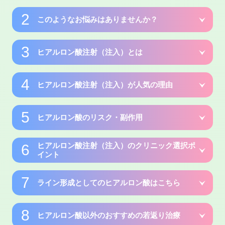
このようなお悩みはありませんか？
ヒアルロン酸注射（注入）とは
ヒアルロン酸注射（注入）が人気の理由
ほうれい線や頬のくぼみなど、加齢による症状が気になる部位
にヒアルロン酸を注入（注射）することで、体内に元から存在
する自己のヒアルロン酸と融合して、皮膚にふくらみを持た
ヒアルロン酸のリスク・副作用
せ、即効的にシワを解消します。
即効性
施術後すぐに効果が現れ、顔のしわやたるみ、唇や頬のボ
ヒアルロン酸注射（注入）のクリニック選択ポ
リュームを即座に改善できます
ヒアルロン酸注射は十分に安全性の高い治療として世界中で行
イント
われていますが、医療行為ですので副作用等が全くないわけで
はありません。
自然な仕上がり
ライン形成としてのヒアルロン酸はこちら
ヒアルロン酸注入はお手軽に受けられる施術だけに、どのクリ
もともと体内に存在する成分であり、自然なハリやボリュ
ニックで受けても同じだという考えから、軽い気持ちでに選ん
軽度な副作用
ームを与えるため、仕上がりが非常に自然です。
でしまうことがあるかもしれません。
シワやたるみを改善したい
ヒアルロン酸以外のおすすめの若返り治療
ヒアルロン酸は、従来より、鼻やあご、唇など顔のパーツの
内出血
しかし、ヒアルロン酸などの注入の技術であっても、医師の技